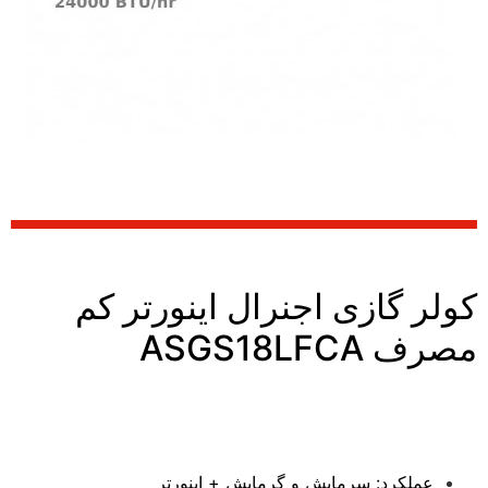
کولر گازی اجنرال اینورتر کم
مصرف ASGS18LFCA
عملکرد: سرمايش و گرمایش + اينورتر