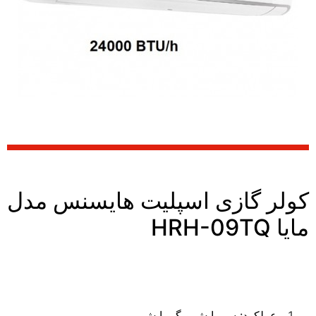
کولر گازی اسپلیت هایسنس مدل
مایا HRH-09TQ
عملکرد: سرمايش و گرمایش