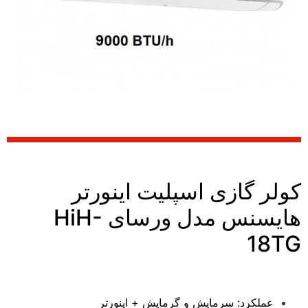
کولر گازی اسپلیت اینورتر
هایسنس مدل ورسای HiH-
18TG
عملکرد: سرمايش و گرمایش + اینورتر