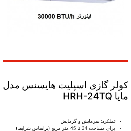
کولر گازی اسپلیت هایسنس مدل
مایا HRH-24TQ
عملکرد: سرمايش و گرمایش
برای مساحت 34 تا 45 متر مربع (براساس شرایط)