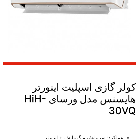
کولر گازی اسپلیت اینورتر
هایسنس مدل ورسای HiH-
30VQ
عملکرد: سرمايش و گرمایش + اینورتر