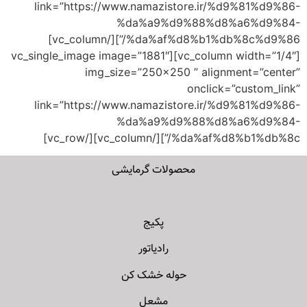
link=”https://www.namazistore.ir/%d9%81%d9%86-
%da%a9%d9%88%d8%a6%d9%84-
%da%af%d8%b1%db%8c%d9%86/”][/vc_column]
[vc_column width=”1/4″][vc_single_image image=”1881″
img_size=”250×250 ” alignment=”center”
onclick=”custom_link”
link=”https://www.namazistore.ir/%d9%81%d9%86-
%da%a9%d9%88%d8%a6%d9%84-
%da%af%d8%b1%db%8c/”][/vc_column][/vc_row]
محصولات گرمایشی
پکیج
رادیاتور
حوله خشک کن
مشعل