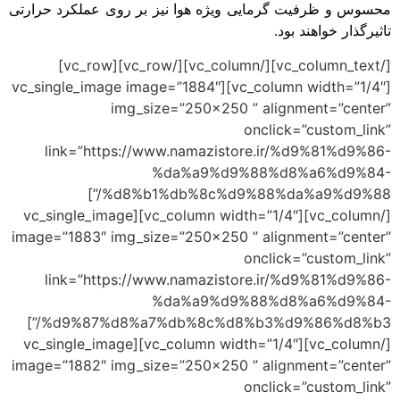
محسوس و ظرفیت گرمایی ویژه هوا نیز بر روی عملکرد حرارتی
تاثیرگذار خواهند بود.
[/vc_column_text][/vc_column][/vc_row][vc_row]
[vc_column width=”1/4″][vc_single_image image=”1884″
img_size=”250×250 ” alignment=”center”
onclick=”custom_link”
link=”https://www.namazistore.ir/%d9%81%d9%86-
%da%a9%d9%88%d8%a6%d9%84-
%d8%b1%db%8c%d9%88%da%a9%d9%88/”]
[/vc_column][vc_column width=”1/4″][vc_single_image
image=”1883″ img_size=”250×250 ” alignment=”center”
onclick=”custom_link”
link=”https://www.namazistore.ir/%d9%81%d9%86-
%da%a9%d9%88%d8%a6%d9%84-
%d9%87%d8%a7%db%8c%d8%b3%d9%86%d8%b3/”]
[/vc_column][vc_column width=”1/4″][vc_single_image
image=”1882″ img_size=”250×250 ” alignment=”center”
onclick=”custom_link”