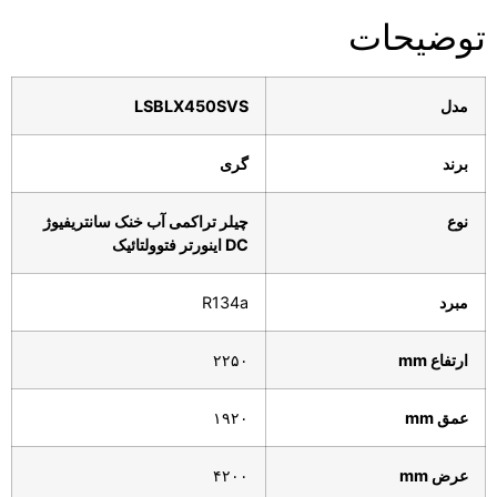
توضیحات
مدل
LSBLX450SVS
برند
گری
نوع
چیلر
تراکمی آب خنک
سانتریفیوژ
DC
اینورتر
فتوولتائیک
مبرد
R134a
ارتفاع
mm
۲۲۵۰
عمق
mm
۱۹۲۰
عرض
mm
۴۲۰۰