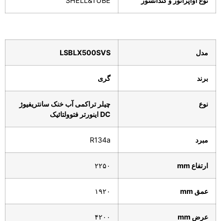
نوع اواپراتور و کندانسور
SHELL&TUBE
مدل
LSBLX500SVS
برند
گری
نوع
چیلر
تراکمی آب خنک
سانتریفیوژ
DC
اینورتر
فتوولتائیک
مبرد
R134a
ارتفاع
mm
۲۲۵۰
عمق
mm
۱۹۲۰
عرض
mm
۴۲۰۰