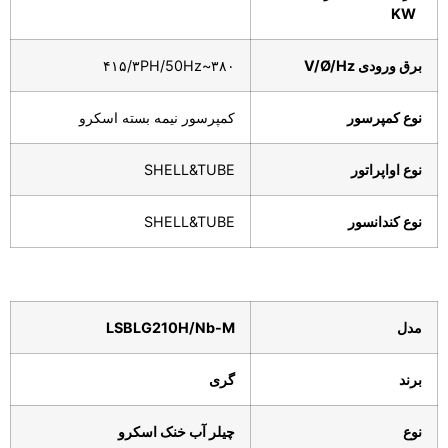
KW
برق ورودی
/Hz
Ø
V/
۳۸۰~۴۱۵/۳PH/50Hz
نوع کمپرسور
کمپرسور نیمه بسته اسکرو
نوع اواپراتور
SHELL&TUBE
نوع کندانسور
SHELL&TUBE
مدل
LSBLG210H/Nb-M
برند
گری
نوع
چیلر آب خنک اسکرو